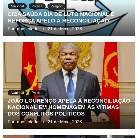
Nacional
Política
Religião
CICA SAÚDA DIA DE LUTO NACIONAL E
REFORÇA APELO À RECONCILIAÇÃO
Por:
apostolado
21 de Maio, 2026
Nacional
Política
JOÃO LOURENÇO APELA À RECONCILIAÇÃO
NACIONAL EM HOMENAGEM ÀS VÍTIMAS
DOS CONFLITOS POLÍTICOS
Por:
apostolado
21 de Maio, 2026