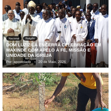
Nacional
Religião
DOM LUZIZILA ENCERRA CELEBRAÇÃO EM
MAXINDE COM APELO À FÉ, MISSÃO E
UNIDADE DA IGREJA
Por:
apostolado
20 de Maio, 2026