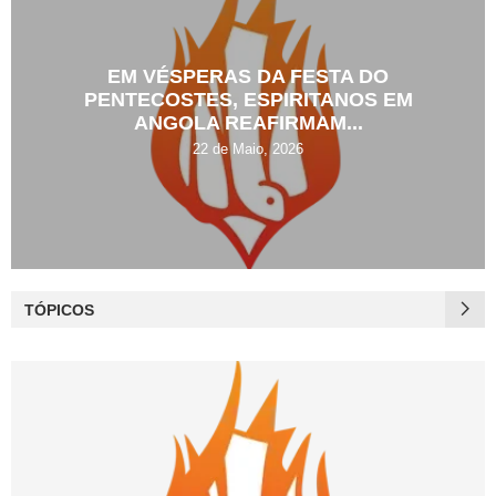
EM VÉSPERAS DA FESTA DO
PENTECOSTES, ESPIRITANOS EM
ANGOLA REAFIRMAM...
22 de Maio, 2026
TÓPICOS