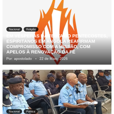
Nacional
Religião
EM VÉSPERAS DA FESTA DO PENTECOSTES,
ESPIRITANOS EM ANGOLA REAFIRMAM
COMPROMISSO COM A MISSÃO, COM
APELOS À RENOVAÇÃO DA FÉ
Por:
apostolado
22 de Maio, 2026
Nacional
Política