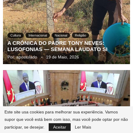
Cultura
Internacional
Nacional
Religião
A CRÓNICA DO PADRE TONY NEVES:
LUSOFONIAS — SEMANA LAUDATO SI
Por:
apostolado
19 de Maio, 2026
Este site usa cookies para melhorar sua experiência. Vamos
Nacional
Política
supor que você está bem com isso, mas você pode optar por não
DEPOIS DE SUCESSIVOS ADIAMENTOS,
participar, se desejar.
Aceitar
Ler Mais
ASSEMBLEIA NACIONAL INAUGURA CANAL