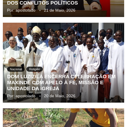
DOS CONFLITOS POLÍTICOS
Por:
apostolado
21 de Maio, 2026
Nacional
Religião
DOM LUZIZILA ENCERRA CELEBRAÇÃO EM
MAXINDE COM APELO À FÉ, MISSÃO E
UNIDADE DA IGREJA
Por:
apostolado
20 de Maio, 2026