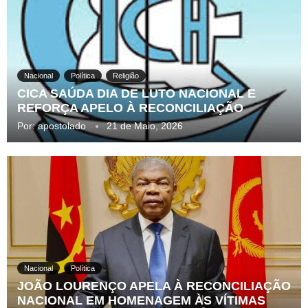
Nacional
Política
Religião
CICA SAÚDA DIA DE LUTO NACIONAL E
REFORÇA APELO À RECONCILIAÇÃO
Por:
apostolado
21 de Maio, 2026
Nacional
Política
JOÃO LOURENÇO APELA À RECONCILIAÇÃO
NACIONAL EM HOMENAGEM ÀS VÍTIMAS