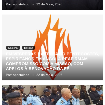
Por:
apostolado
22 de Maio, 2026
Nacional
Religião
EM VÉSPERAS DA FESTA DO PENTECOSTES,
ESPIRITANOS EM ANGOLA REAFIRMAM
COMPROMISSO COM A MISSÃO, COM
APELOS À RENOVAÇÃO DA FÉ
Por:
apostolado
22 de Maio, 2026