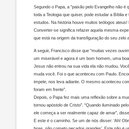
Segundo o Papa, a “paixão pelo Evangelho não é 
toda a Teologia que quiser, pode estudar a Bíblia 
estudos. Na história houve muitos teólogos ateus!
Converter-se significa refazer aquela mesma exper
que está na origem da transfiguração do seu zelo a
A seguir, Francisco disse que “muitas vezes ouvim
um miserável e agora é um bom homem, uma boa 
Jesus não entrou na sua vida ela não mudou. Você 
muda você. Foi o que aconteceu com Paulo. Encont
impele, nos leva adiante. O mesmo aconteceu co
foram em frente”.
Depois, o Papa fez mais uma reflexão sobre a mu
tornou apóstolo de Cristo”. “Quando iluminado pelo
ele começa a ser realmente capaz de amar”, disse
E este é o caminho. Se um de nós disser: ‘Ah! Ob
boas, não cometo pecados grandes’. Este não é u