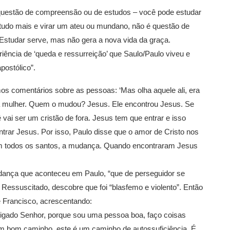
questão de compreensão ou de estudos – você pode estudar
e tudo mais e virar um ateu ou mundano, não é questão de
 Estudar serve, mas não gera a nova vida da graça.
iência de ‘queda e ressurreição’ que Saulo/Paulo viveu e
postólico”.
os comentários sobre as pessoas: ‘Mas olha aquele ali, era
mulher. Quem o mudou? Jesus. Ele encontrou Jesus. Se
vai ser um cristão de fora. Jesus tem que entrar e isso
rar Jesus. Por isso, Paulo disse que o amor de Cristo nos
m todos os santos, a mudança. Quando encontraram Jesus
dança que aconteceu em Paulo, “que de perseguidor se
 Ressuscitado, descobre que foi “blasfemo e violento”. Então
 Francisco, acrescentando:
rigado Senhor, porque sou uma pessoa boa, faço coisas
m bom caminho, este é um caminho de autossuficiência. É