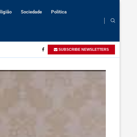
ligião
Sociedade
Política
tos humanos
Angola defende acção conjunta na promoção do bem-e
SUBSCRIBE NEWSLETTERS