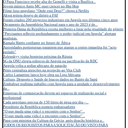
O Papa Francisco recebe alta do Gemelli e visita a Basílica...
Jovem músico Astro MC quer crescer no Hip Hop
Filme luso-angolano “Onde está Deus?” chega à Netfilx
Akwá reitera desejo de dirigir a FAF
Foram criados 200 projectos industriais em Angola nos últimos cinco anos
Orçamento da Assembleia Nacional para o ano de 2023 é de...
Primeira-Dama da República exorta mulheres a lutar pela igualdade do género
“Precisamos reflectir profundamente o poder judicial em Angola” alertam
analistas.
Kamala Harris confiante no futuro de África
Autoridades portuguesas garantem que ataque a centro ismaelita foi “acto
isolado”
Zelenskyy visita fronteira próxima da Rússia
SG da ONU elogia esforços de Angola na pacificação da RDC
Angola volta a sediar africano de natação
Petro centraliza atenções na recepção ao Vita Club
Carlos Lamartine lança hoje obra na Liga Africana
Cultura, Desporto e Saúde de braços dados no Bairro da Sapú
Zimbabwe reafirma trabalho com Angola para a unidade e desenvolvimento
da...
Empresas de comunicação devem ser espaços de realização social e
profissional
Cada angolano precisa de 150 litros de água por dia –...
Presidente da República nomeia embaixadores
“O que muda uma vida é o encontro com o Senhor”...
“O que muda uma vida é o encontro com o Senhor”...
Papa com ministra da Cultura da Grécia, após doação histórica a...
TODOS OS REQUISITOS PARA A SOLICITAÇÃO DO VISTO PARA