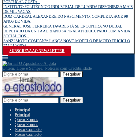
PORTUGAL CUSTA...
INSTITUTO POLITÉCNICO INDUSTRIAL DE LUANDA DISPONIBIZA MAIS
DE MIL VAGAS.
DOM CARDEAL ALEXANDRE DO NASCIMENTO: COMPLETA HOJE 99
ANOS DE VIDA.
GENERAL JOSÉ FERREIRA TAVARES JÁ SE ENCONTRA NO DUBAI.
DEPUTADO DA UNITA ADRIANO SAPINÃLA PREOCUPADO COM A VIDA
SOCIAL DOS...
SANZI MOTO COMPANY: LANÇA NOVO MODELO DE MOTO TRICICLO
EM LUANDA.
SUBSCREVA AO NEWSLETTER
Ontem, Hoje e Sempre. Notícias com Credibilidade
Pesquisar
Pesquisar
Principal
Principal
Quem Somos
Quem Somos
Nosso Contacto
Nosso Contacto