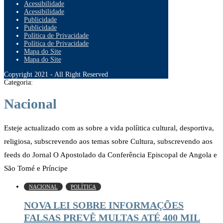
Acessibilidade
Acessibilidade
Publicidade
Publicidade
Política de Privacidade
Política de Privacidade
Mapa do Site
Mapa do Site
Copyright 2021 - All Right Reserved
Categoria:
Nacional
Esteje actualizado com as sobre a vida políitica cultural, desportiva,
religiosa, subscrevendo aos temas sobre Cultura, subscrevendo aos
feeds do Jornal O Apostolado da Conferência Episcopal de Angola e
São Tomé e Príncipe
NACIONAL
POLÍTICA
NOVA LEI SOBRE INFORMAÇÕES
FALSAS PREVÊ MULTAS ATÉ 400 MIL