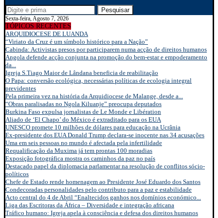
Pesquisar
Sexta-feira, Agosto 7, 2026
TÓPICOS RECENTES
ARQUIDIOCESE DE LUANDA
“Viriato da Cruz é um símbolo histórico para a Nação”
Cabinda: Activistas presos por participarem numa acção de direitos humanos
Angola defende acção conjunta na promoção do bem-estar e empoderamento
da...
Igreja S.Tiago Maior de Lândana beneficia de reabilitação
O Papa: conversão ecológica, necessárias políticas de ecologia integral
previdentes
Pela primeira vez na história da Arquidiocese de Malange, desde a...
“Obras paralisadas no Ngola Kiluanje” preocupa deputados
Burkina Faso expulsa jornalistas de Le Monde e Libération
Aliado de ‘El Chapo’ do México é extraditado para os EUA
UNESCO promete 10 milhões de dólares para educação na Ucrânia
Ex-presidente dos EUA Donald Trump declara-se inocente nas 34 acusações
Uma em seis pessoas no mundo é afectada pela infertilidade
Requalificação da Muxima já tem prontas 100 moradias
Exposição fotográfica mostra os caminhos da paz no país
Destacado papel da diplomacia parlamentar na resolução de conflitos sócio-
políticos
Chefe de Estado rende homenagem ao Presidente José Eduardo dos Santos
Condecoradas personalidades pelo contributo para a paz e estabilidade
Acto central do 4 de Abril “Enaltecidos ganhos nos domínios económico...
Liga das Escritoras da África – Diversidade e integração africana
Tráfico humano: Igreja apela à consciência e defesa dos direitos humanos