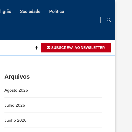
ligião
Sociedade
Política
humanos
Angola defende acção conjunta na promoção do bem-estar
SUBSCREVA AO NEWSLETTER
Arquivos
Agosto 2026
Julho 2026
Junho 2026