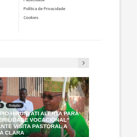
Política de Privacidade
Cookies
l
Religião
PIO HIPUNYATI ALERTA PARA
ERILIDADE VOCACIONAL”
NTE VISITA PASTORAL A
A CLARA