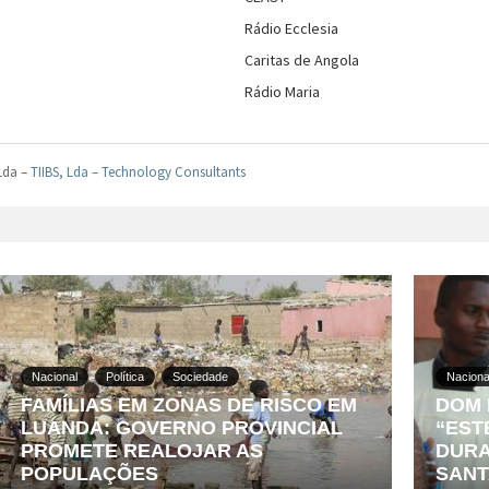
Rádio Ecclesia
Caritas de Angola
Rádio Maria
 Lda –
TIIBS, Lda – Technology Consultants
Nacional
Política
Sociedade
Naciona
FAMÍLIAS EM ZONAS DE RISCO EM
DOM 
LUANDA: GOVERNO PROVINCIAL
“EST
PROMETE REALOJAR AS
DURA
POPULAÇÕES
SANT