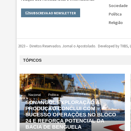
Sociedade
SUBSCREVA AO NEWSLETTER
Política
Religião
2023 – Direitos Reservados. Jornal o Apostolado. Developed by TIIBS,
TÓPICOS
Nacional
Política
SONANGOL EXPLORAÇÃO &
PRODUÇÃO CONCLUI COM
SUCESSO OPERAÇÕES NO BLOCO
24 E REFORÇA POTENCIAL DA
BACIA DE BENGUELA