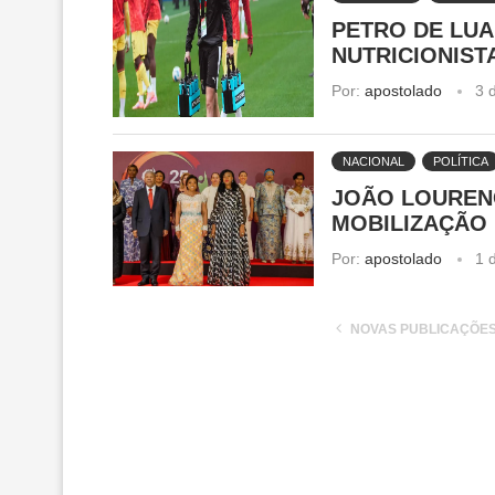
PETRO DE LUA
NUTRICIONIST
Por:
apostolado
3 
NACIONAL
POLÍTICA
JOÃO LOURENÇ
MOBILIZAÇÃO
Por:
apostolado
1 
NOVAS PUBLICAÇÕE