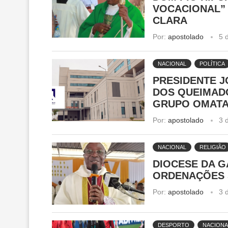
VOCACIONAL” 
CLARA
Por:
apostolado
5 
NACIONAL
POLÍTICA
PRESIDENTE 
DOS QUEIMAD
GRUPO OMAT
Por:
apostolado
3 
NACIONAL
RELIGIÃO
DIOCESE DA G
ORDENAÇÕES 
Por:
apostolado
3 
DESPORTO
NACIONA