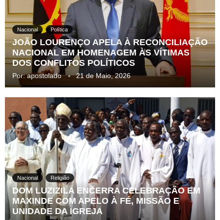
Nacional
Política
JOÃO LOURENÇO APELA À RECONCILIAÇÃO
NACIONAL EM HOMENAGEM ÀS VÍTIMAS
DOS CONFLITOS POLÍTICOS
Por:
apostolado
21 de Maio, 2026
Nacional
Religião
DOM LUZIZILA ENCERRA CELEBRAÇÃO EM
MAXINDE COM APELO À FÉ, MISSÃO E
UNIDADE DA IGREJA