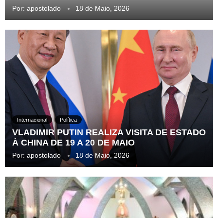
Por:
apostolado
18 de Maio, 2026
Internacional
Política
VLADIMIR PUTIN REALIZA VISITA DE ESTADO
À CHINA DE 19 A 20 DE MAIO
Por:
apostolado
18 de Maio, 2026