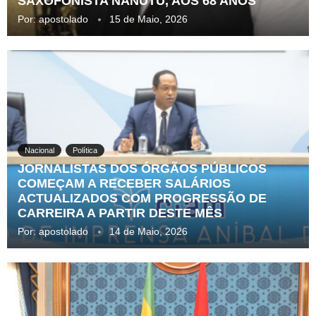
SAXOFONISTA NANUTU, AOS 68 ANOS
Por:
apostolado
15 de Maio, 2026
Nacional
Política
JORNALISTAS DOS ÓRGÃOS PÚBLICOS
COMEÇAM A RECEBER SALÁRIOS
ACTUALIZADOS COM PROGRESSÃO DE
CARREIRA A PARTIR DESTE MÊS
Por:
apostolado
14 de Maio, 2026