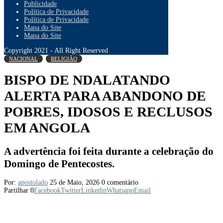
Publicidade
Política de Privacidade
Política de Privacidade
Mapa do Site
Mapa do Site
Copyright 2021 - All Right Reserved
NACIONAL
RELIGIÃO
BISPO DE NDALATANDO
ALERTA PARA ABANDONO DE
POBRES, IDOSOS E RECLUSOS
EM ANGOLA
A advertência foi feita durante a celebração do
Domingo de Pentecostes.
Por:
apostolado
25 de Maio, 2026
0 comentário
Partilhar
0
Facebook
Twitter
Linkedin
Whatsapp
Email