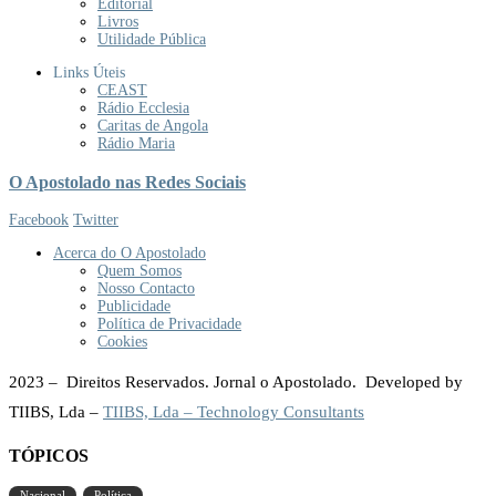
Editorial
Livros
Utilidade Pública
Links Úteis
CEAST
Rádio Ecclesia
Caritas de Angola
Rádio Maria
O Apostolado nas Redes Sociais
Facebook
Twitter
Acerca do O Apostolado
Quem Somos
Nosso Contacto
Publicidade
Política de Privacidade
Cookies
2023 – Direitos Reservados. Jornal o Apostolado. Developed by
TIIBS, Lda –
TIIBS, Lda – Technology Consultants
TÓPICOS
Nacional
Política