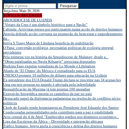
Pesquisar
Terça-feira, Maio 26, 2026
TÓPICOS RECENTES
ARQUIDIOCESE DE LUANDA
“Viriato da Cruz é um símbolo histórico para a Nação”
Cabinda: Activistas presos por participarem numa acção de direitos humanos
Angola defende acção conjunta na promoção do bem-estar e empoderamento
da...
Igreja S.Tiago Maior de Lândana beneficia de reabilitação
O Papa: conversão ecológica, necessárias políticas de ecologia integral
previdentes
Pela primeira vez na história da Arquidiocese de Malange, desde a...
“Obras paralisadas no Ngola Kiluanje” preocupa deputados
Burkina Faso expulsa jornalistas de Le Monde e Libération
Aliado de ‘El Chapo’ do México é extraditado para os EUA
UNESCO promete 10 milhões de dólares para educação na Ucrânia
Ex-presidente dos EUA Donald Trump declara-se inocente nas 34 acusações
Uma em seis pessoas no mundo é afectada pela infertilidade
Requalificação da Muxima já tem prontas 100 moradias
Exposição fotográfica mostra os caminhos da paz no país
Destacado papel da diplomacia parlamentar na resolução de conflitos sócio-
políticos
Chefe de Estado rende homenagem ao Presidente José Eduardo dos Santos
Condecoradas personalidades pelo contributo para a paz e estabilidade
Acto central do 4 de Abril “Enaltecidos ganhos nos domínios económico...
Liga das Escritoras da África – Diversidade e integração africana
Tráfico humano: Igreja apela à consciência e defesa dos direitos humanos