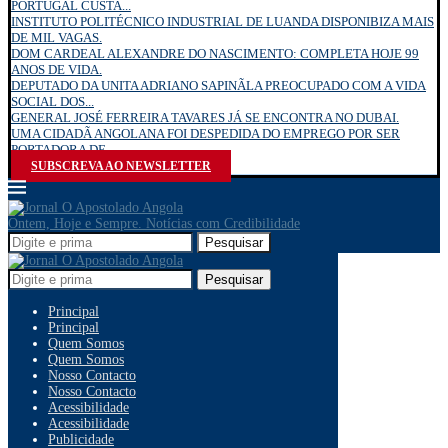
PORTUGAL CUSTA...
INSTITUTO POLITÉCNICO INDUSTRIAL DE LUANDA DISPONIBIZA MAIS
DE MIL VAGAS.
DOM CARDEAL ALEXANDRE DO NASCIMENTO: COMPLETA HOJE 99
ANOS DE VIDA.
DEPUTADO DA UNITA ADRIANO SAPINÃLA PREOCUPADO COM A VIDA
SOCIAL DOS...
GENERAL JOSÉ FERREIRA TAVARES JÁ SE ENCONTRA NO DUBAI.
UMA CIDADÃ ANGOLANA FOI DESPEDIDA DO EMPREGO POR SER
PORTADORA DE...
SUBSCREVA AO NEWSLETTER
Ontem, Hoje e Sempre. Notícias com Credibilidade
Pesquisar
Pesquisar
Principal
Principal
Quem Somos
Quem Somos
Nosso Contacto
Nosso Contacto
Acessibilidade
Acessibilidade
Publicidade