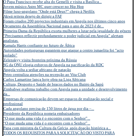
O Papa Francisco recebe alta do Gemelli e visita a Basílica...
Jovem músico Astro MC quer crescer no Hip Hop
Filme luso-angolano “Onde está Deus?” chega à Netfilx
Akwá reitera desejo de dirigir a FAF
Foram criados 200 projectos industriais em Angola nos últimos cinco anos
Orçamento da Assembleia Nacional para o ano de 2023 é de...
Primeira-Dama da República exorta mulheres a lutar pela igualdade do género
“Precisamos reflectir profundamente o poder judicial em Angola” alertam
analistas.
Kamala Harris confiante no futuro de África
Autoridades portuguesas garantem que ataque a centro ismaelita foi “acto
isolado”
Zelenskyy visita fronteira próxima da Rússia
SG da ONU elogia esforços de Angola na pacificação da RDC
Angola volta a sediar africano de natação
Petro centraliza atenções na recepção ao Vita Club
Carlos Lamartine lança hoje obra na Liga Africana
Cultura, Desporto e Saúde de braços dados no Bairro da Sapú
Zimbabwe reafirma trabalho com Angola para a unidade e desenvolvimento
da...
Empresas de comunicação devem ser espaços de realização social e
profissional
Cada angolano precisa de 150 litros de água por dia –...
Presidente da República nomeia embaixadores
“O que muda uma vida é o encontro com o Senhor”...
“O que muda uma vida é o encontro com o Senhor”...
Papa com ministra da Cultura da Grécia, após doação histórica a...
TODOS OS REQUISITOS PARA A SOLICITAÇÃO DO VISTO PARA