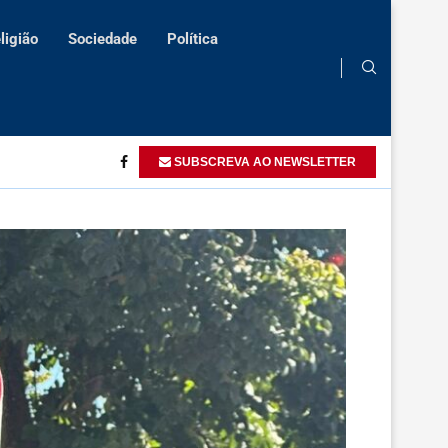
ligião
Sociedade
Política
ento da...
Igreja S.Tiago Maior de Lândana beneficia de reabilitação
SUBSCREVA AO NEWSLETTER