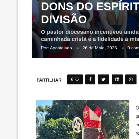
DONS DO ESPÍRI
DIVISÃO
O pastor diocesano incentivou ainda
caminhada cristã e a fidelidade à mis
Por:
Apostolado
26 de Maio, 2026
0 com
0
PARTILHAR
O
p
e
r