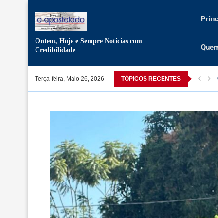
Princ
Ontem, Hoje e Sempre Notícias com
Que
Credibilidade
tivistas presos por participarem numa acção de direitos humanos
Terça-feira, Maio 26, 2026
TÓPICOS RECENTES