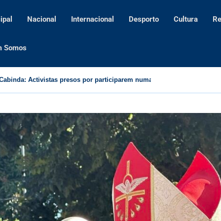
ipal
Nacional
Internacional
Desporto
Cultura
Re
m Somos
Angola defende acção conjunta na promoção do bem-estar e empoderam