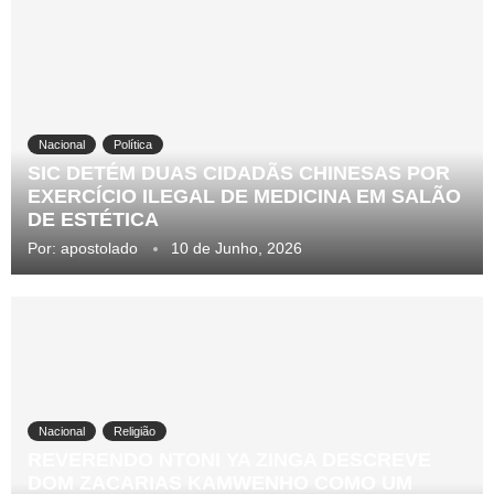
Nacional
Política
SIC DETÉM DUAS CIDADÃS CHINESAS POR
EXERCÍCIO ILEGAL DE MEDICINA EM SALÃO
DE ESTÉTICA
Por:
apostolado
10 de Junho, 2026
Nacional
Religião
REVERENDO NTONI YA ZINGA DESCREVE
DOM ZACARIAS KAMWENHO COMO UM