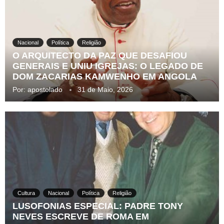
Nacional
Política
Religião
O ARQUITECTO DA PAZ QUE DESAFIOU
GENERAIS E UNIU IGREJAS: O LEGADO DE
DOM ZACARIAS KAMWENHO EM ANGOLA
Por:
apostolado
31 de Maio, 2026
Cultura
Nacional
Política
Religião
LUSOFONIAS ESPECIAL: PADRE TONY
NEVES ESCREVE DE ROMA EM