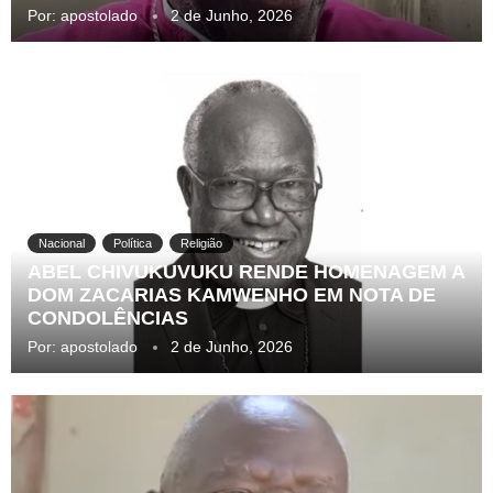
Por:
apostolado
2 de Junho, 2026
Nacional
Política
Religião
ABEL CHIVUKUVUKU RENDE HOMENAGEM A
DOM ZACARIAS KAMWENHO EM NOTA DE
CONDOLÊNCIAS
Por:
apostolado
2 de Junho, 2026