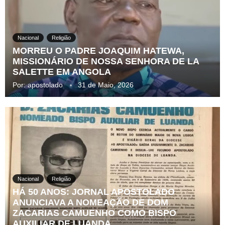
Nacional
Religião
MORREU O PADRE JOAQUIM HATEWA,
MISSIONÁRIO DE NOSSA SENHORA DE LA
SALETTE EM ANGOLA
Por:
apostolado
31 de Maio, 2026
Nacional
Religião
HÁ 50 ANOS: JORNAL APOSTOLADO
ANUNCIAVA A NOMEAÇÃO DE DOM
ZACARIAS CAMUENHO COMO BISPO
AUXILIAR DE LUANDA.