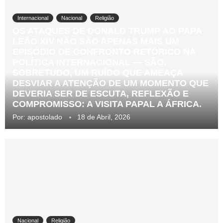
Internacional
Nacional
Religião
OS ATAQUES DE DONALD TRUMP AO PAPA
LEÃO XIV NÃO SÃO APENAS MAIS UM
EPISÓDIO DE CONFRONTO RETÓRICO NA
POLÍTICA INTERNACIONAL — SÃO,
SOBRETUDO, UM RUÍDO QUE AMEAÇA
DESVIAR A ATENÇÃO DE UM MOMENTO QUE
DEVERIA SER DE ESCUTA, REFLEXÃO E
COMPROMISSO: A VISITA PAPAL A ÁFRICA.
Por:
apostolado
18 de Abril, 2026
Nacional
Religião