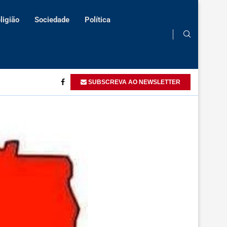
ligião
Sociedade
Política
tos humanos
Angola defende acção conjunta na promoção do bem-e
SUBSCREVA AO NEWSLETTER