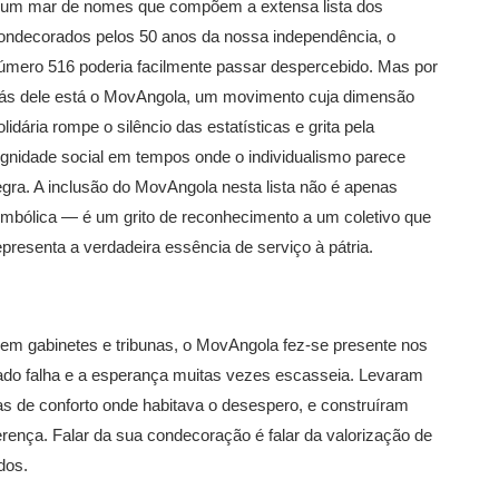
um mar de nomes que compõem a extensa lista dos
ondecorados pelos 50 anos da nossa independência, o
úmero 516 poderia facilmente passar despercebido. Mas por
rás dele está o MovAngola, um movimento cuja dimensão
olidária rompe o silêncio das estatísticas e grita pela
ignidade social em tempos onde o individualismo parece
egra. A inclusão do MovAngola nesta lista não é apenas
imbólica — é um grito de reconhecimento a um coletivo que
epresenta a verdadeira essência de serviço à pátria.
em gabinetes e tribunas, o MovAngola fez-se presente nos
ado falha e a esperança muitas vezes escasseia. Levaram
s de conforto onde habitava o desespero, e construíram
erença. Falar da sua condecoração é falar da valorização de
dos.