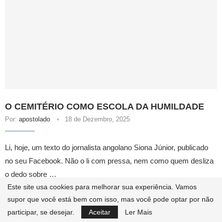
O CEMITÉRIO COMO ESCOLA DA HUMILDADE
Por:
apostolado
18 de Dezembro, 2025
Li, hoje, um texto do jornalista angolano Siona Júnior, publicado
no seu Facebook. Não o li com pressa, nem como quem desliza
o dedo sobre …
Este site usa cookies para melhorar sua experiência. Vamos
supor que você está bem com isso, mas você pode optar por não
O OUTRO LADO DO ESPELHO
participar, se desejar.
Aceitar
Ler Mais
15 de Dezembro, 2025