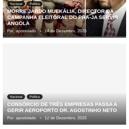
Nacional
Política
MORRE JARDO MUEKÁLIA, DIRECTOR DA
CAMPANHA ELEITORAL DO PRA-JA SERVIR
ANGOLA
Por:
apostolado
14 de Dezembro, 2025
Nacional
Política
CONSÓRCIO DE TRÊS EMPRESAS PASSA A
GERIR AEROPORTO DR. AGOSTINHO NETO
Por:
apostolado
12 de Dezembro, 2025